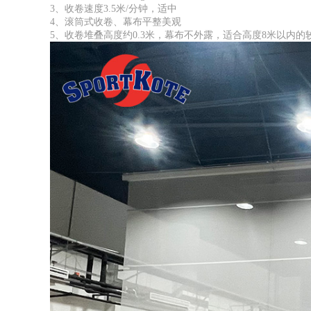
3、收卷速度3.5米/分钟，适中
4、滚筒式收卷、幕布平整美观
5、收卷堆叠高度约0.3米，幕布不外露，适合高度8米以内的