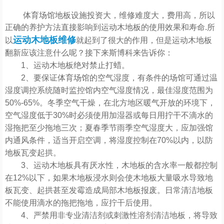
体育场馆地板设施投资大，维修难度大，费用高，所以
正确的养护方法直接影响到运动木地板的使用效果和寿命.所
运动木地板维修
以
就起到了很大的作用，但是运动木地板
翻新应该注意什么呢？接下来斯博科来告诉你：
1、运动木地板绝对禁止打蜡。
2、要保证体育场馆的空气湿度，有条件的场馆可通过温
湿度调控系统随时监控馆内空气湿度情况，最佳湿度范围为
50%-65%。冬季空气干燥，在北方地区暖气开放的环境下，
空气湿度低于30%时必须使用加湿器或每日用拧干不滴水的
湿拖把至少拖地三次；夏春季节雨季空气湿度大，应加强馆
内通风条件，适当开启空调，将湿度控制在70%以内，以防
地板瓦变起拱。
3、运动木地板具有厌水性，木地板的含水率一般都控制
在12%以下，如果木地板浸水则会使木地板大量吸水导致地
板瓦变、起拱甚至发霉造成局部木地板报废。日常清洁地板
不能使用滴水的拖把拖地，应拧干后使用。
4、严禁用非专业清洁剂或刺激性溶剂清洁地板，将导致