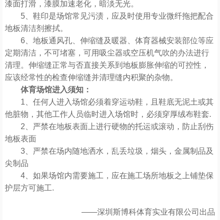
漆面打滑，漆膜加速老化，暗淡无光。
5、鞋印是场馆常见污渍，应及时使用专业微纤拖把配合
地板清洁剂擦拭。
6、地板通风孔、伸缩缝及暖器、体育器械安装部位等应
定期清洁，不可堵塞，可用吸尘器或空压机气吹的办法进行
清理。伸缩缝正常与否直接关系到地板膨胀伸缩的可控性，
应该经常性的检查伸缩缝并清理缝内积聚的杂物。
体育场馆进入须知：
1、任何人进入场馆必须着穿运动鞋，且鞋底无泥土或其
他脏物，其他工作人员临时进入场馆时，必须穿厚绒布鞋套.
2、严禁在地板表面上进行硬物的托运或滚动，防止刮伤
地板表面
3、严禁在场内随地洒水，乱丢垃圾，烟头，金属制品及
尖制品
4、如果场馆内需要施工，应在施工场所地板之上铺垫保
护层方可施工.
——深圳斯博科体育实业有限公司出品