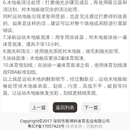
6.木地板清洁处理：打磨抛光步骤完成后，再使用吸尘器和
清洁剂。对木地板做完全的清洁处理。
同时运动地板出现变形和受损，也是无法通过打磨得到改善
的。如果是这样的话，建议可以对整个场地或局部进行重新
铺设。
7.涂刷运动木地板底漆：用专用涂抹器，对木地板涂抹一遍
体育底漆。通风干等
12
小时。
8.抛光和清洁：使用抛光系统对木地板，做毛刺抛光处理。
9.涂抹面漆：木地板应要涂
2
遍体育面漆。
10.体育馆划线：在涂抹一遍体育面漆之前，使用体育划线漆
按
FIBA
标准划线。
以上就是运动木地的翻新细节，经过翻新后，运动木地板能
够处理掉木地板表面。划痕，污渍，高低不平，破损等问
题。让运动木地板恢复光彩，划线更精细美观。
上一篇
返回列表
下一篇
Copyright©2017
深圳市斯博科体育实业有限公司
粤ICP备17057423号
技术支持：
万狼科技