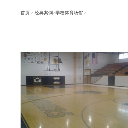
首页
>
经典案例
>
学校体育场馆
>