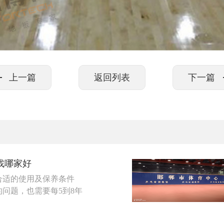
上一篇
返回列表
下一篇
找哪家好
合适的使用及保养条件
问题，也需要每5到8年
新工作。这一工作需要将
质层并重新涂刷油漆，恢