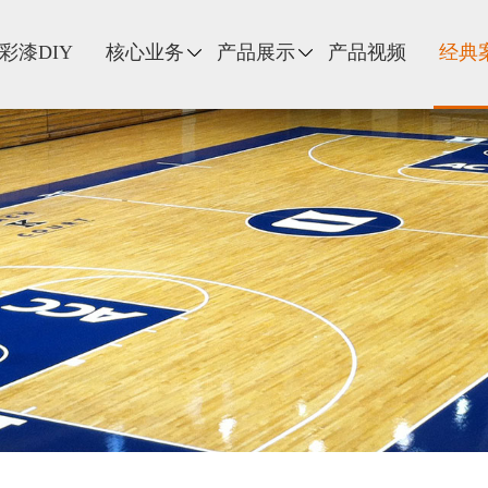
彩漆DIY
核心业务
产品展示
产品视频
经典