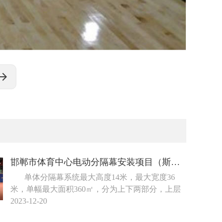
邯郸市体育中心电动分隔幕安装项目（斯博科体育）
单体分隔幕系统最大高度14米，最大宽度36
米，单幅最大面积360㎡，分为上下两部分，上层
透气网格布，颜色多样化定制，磅重不低于400
2023-12-20
克/平米，防火性能满足GB8624 B2级，抗撕裂性