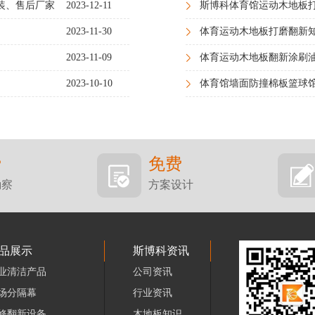
。这一工作对于确保运动
装、售后厂家
2023-12-11
斯博科体育馆运动木地板
能是至关重要的，一旦漆
2023-11-30
体育运动木地板打磨翻新知
地板的封闭保护功能后，
汽和污渍的直接侵袭下，
2023-11-09
体育运动木地板翻新涂刷
为重要的是，通过打磨翻
2023-10-10
体育馆墙面防撞棉板篮球
费
免费
勘察
方案设计
品展示
斯博科资讯
业清洁产品
公司资讯
场分隔幕
行业资讯
修翻新设备
木地板知识