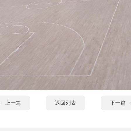
上一篇
返回列表
下一篇