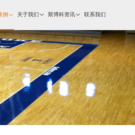
案例
关于我们
斯博科资讯
联系我们