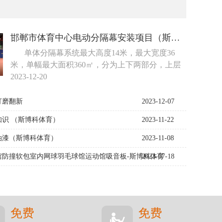
邯郸市体育中心电动分隔幕安装项目（斯博科体育）
单体分隔幕系统最大高度14米，最大宽度36
米，单幅最大面积360㎡，分为上下两部分，上层
透气网格布，颜色多样化定制，磅重不低于400
2023-12-20
克/平米，防火性能满足GB8624 B2级，抗撕裂性
能满足GB/T 3917.3-2009、透气性45%以上、环保
打磨翻新
2023-12-07
性能满足GB18586要求，下层实体夹网布、颜色
识 （斯博科体育）
2023-11-22
多样化定制，磅重不低于600克/平米、防火性能
油漆（斯博科体育）
2023-11-08
馆防撞软包室内网球羽毛球馆运动馆吸音板-斯博科体育
2023-07-18
免费
免费