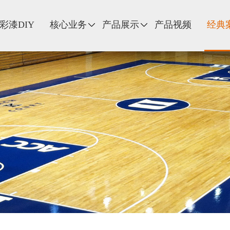
彩漆DIY
核心业务
产品展示
产品视频
经典