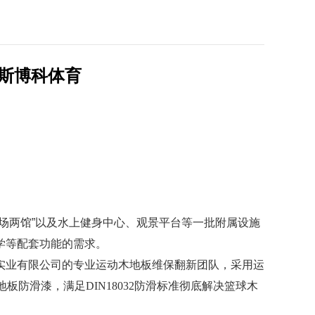
斯博科体育
场两馆”以及水上健身中心、观景平台等一批附属设施
学等配套功能的需求
。
实业有限公司的专业运动木地板维保翻新团队，采用运
地板防滑漆，满足
DIN18032
防滑标准彻底解决篮球木