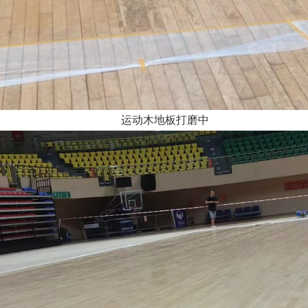
运动木地板打磨中