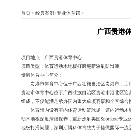
首页
>
经典案例
>
专业体育馆
>
广西贵港
项目地点：广西贵港体育中心
项目类型：体育运动木地板打磨翻新涂刷防滑漆
贵港体育中心
简介：
贵港市体育中心位于
广西壮族自治区
贵港市
，工程
贵港市体育中心位于广西壮族自治区贵港市
港北区
迎
组成，不仅能满足承办国内重大单项赛事和全区综合
体育馆内设有室内体育运动篮球场，馆内运动木
动木地板深度清洁保养，重新涂刷美国
Sportkote
专业
地板
打滑问题，深圳斯博科体育致力于提供国际一流