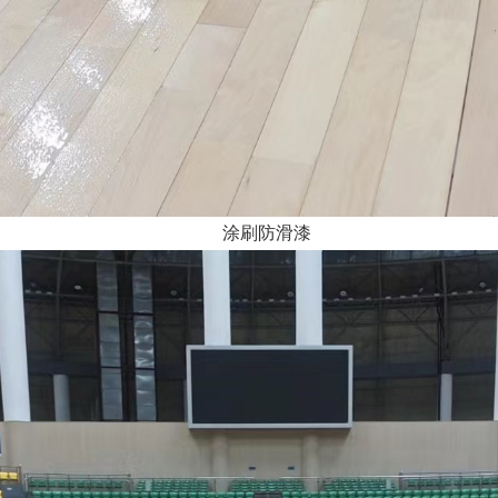
涂刷防滑漆