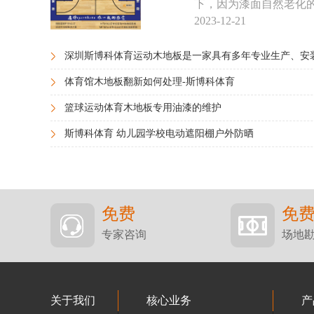
下，因为漆面自然老化的
进行一次整体的打磨翻
2023-12-21
木地板打磨至裸露的木
复旧木地板表面的光泽
深圳斯博科体育运动木地板是一家具有多年专业生产、安
木地板的使用寿命和性
体育馆木地板翻新如何处理-斯博科体育
面老化，失去对运动木
运动木地板将暴露在水
篮球运动体育木地板专用油漆的维护
大大缩短使用寿命。更
斯博科体育 幼儿园学校电动遮阳棚户外防晒
新，可以对场地的
免费
免
专家咨询
场地
关于我们
核心业务
产